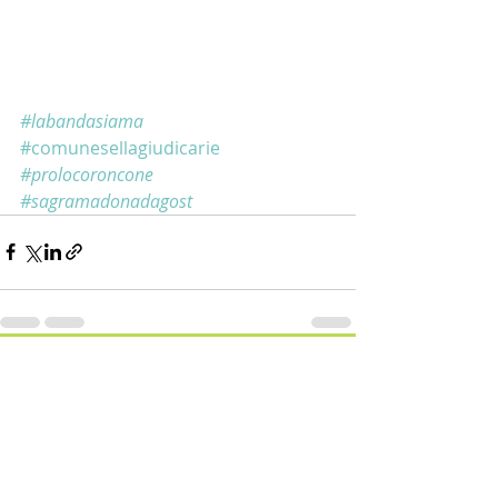
#labandasiama
#comunesellagiudicarie
#prolocoroncone
#sagramadonadagost
Post recenti
Mostra tutti